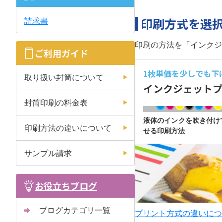
印刷方式を選
請求書
印刷の方法を「インクジ
ご利用ガイド
1枚単価を少しでも
下
取り扱い封筒について
インクジェット
封筒印刷の料金表
液体のインクを吹き付け
印刷方法の違いについて
せる印刷方法
サンプル請求
お役立ちブログ
ブログカテゴリ一覧
プリント方式の違いにつ