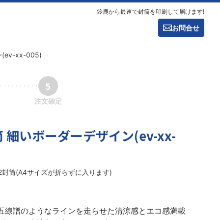
鈴鹿から最速で封筒を印刷して届けます!
お問合せ
v-xx-005)
5
注文確定
 細いボーダーデザイン(ev-xx-
角2封筒(A4サイズが折らずに入ります)
五線譜のようなラインを走らせた清涼感とエコ感満載