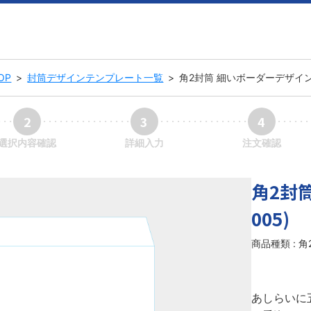
OP
>
封筒デザインテンプレート一覧
>
角2封筒 細いボーダーデザイン(e
2
3
4
選択内容確認
詳細入力
注文確認
角2封筒
005)
商品種類 : 
あしらいに