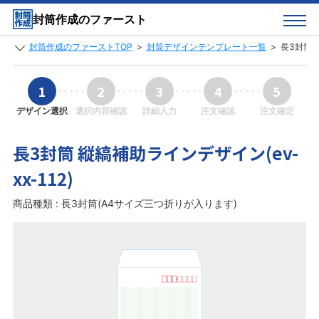
封筒作成のファースト
封筒作成のファーストTOP
>
封筒デザインテンプレート一覧
>
長3封筒 縦
1
2
3
4
5
デザイン選択
選択内容確認
詳細入力
注文確認
注文確定
長3封筒 縦縞補助ラインデザイン(ev-
xx-112)
商品種類 : 長3封筒(A4サイズ三つ折りが入ります)