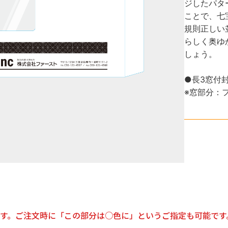
ジしたパタ
ことで、七
規則正しい
らしく奥ゆ
しょう。
●長3窓付封筒
※窓部分：
す。ご注文時に「この部分は○色に」というご指定も可能です