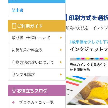
請求書
印刷方式を選
ご利用ガイド
印刷の方法を「インクジ
取り扱い封筒について
1枚単価を少しでも
下
インクジェット
封筒印刷の料金表
印刷方法の違いについて
液体のインクを吹き付け
せる印刷方法
サンプル請求
お役立ちブログ
ブログカテゴリ一覧