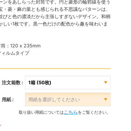
ーンをあしらった封筒です。円と菱形の輪郭線を使う
宝・菱・麻の葉とも感じられる不思議なパターンは、
並びと色の濃淡だから主張しすぎないデザイン。和柄
かしい1枚です。黒一色だけの配色から趣を味わいま
：120 x 235mm
フィルムタイプ
注文箱数 :
用紙 :
こちら
取り扱い用紙については
をご覧ください。
。