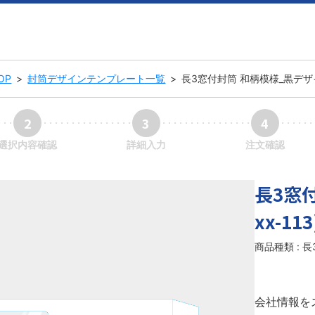
OP
>
封筒デザインテンプレート一覧
>
長3窓付封筒 和柄模様_黒デザイン(
2
3
4
選択内容確認
詳細入力
注文確認
長3窓付
xx-113
商品種類 : 
会社情報を