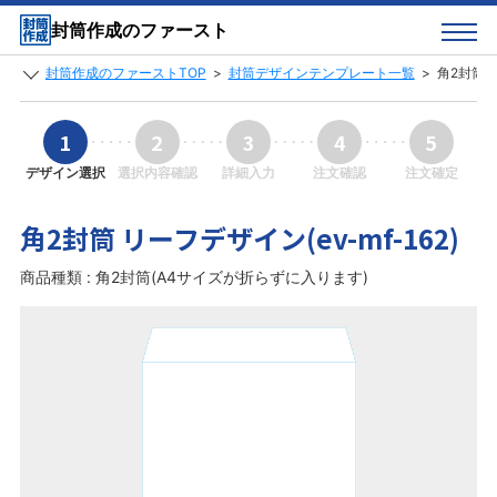
封筒作成のファースト
封筒作成のファーストTOP
>
封筒デザインテンプレート一覧
>
角2封筒 リ
1
2
3
4
5
デザイン選択
選択内容確認
詳細入力
注文確認
注文確定
角2封筒 リーフデザイン(ev-mf-162)
商品種類 : 角2封筒(A4サイズが折らずに入ります)