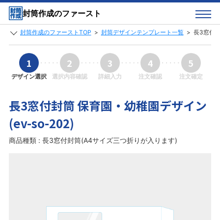
封筒作成のファースト
封筒作成のファーストTOP
>
封筒デザインテンプレート一覧
>
長3窓付封
1
2
3
4
5
デザイン選択
選択内容確認
詳細入力
注文確認
注文確定
長3窓付封筒 保育園・幼稚園デザイン
(ev-so-202)
商品種類 : 長3窓付封筒(A4サイズ三つ折りが入ります)