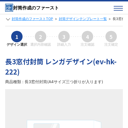
封筒作成のファースト
封筒作成のファーストTOP
>
封筒デザインテンプレート一覧
>
長3窓付封筒
1
2
3
4
5
デザイン選択
選択内容確認
詳細入力
注文確認
注文確定
長3窓付封筒 レンガデザイン(ev-hk-
222)
商品種類 : 長3窓付封筒(A4サイズ三つ折りが入ります)