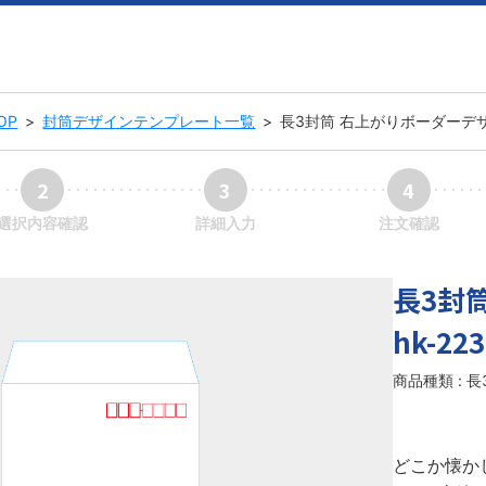
OP
>
封筒デザインテンプレート一覧
>
長3封筒 右上がりボーダーデザイン
2
3
4
選択内容確認
詳細入力
注文確認
長3封
hk-223
商品種類 : 
どこか懐か