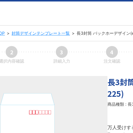
OP
>
封筒デザインテンプレート一覧
>
長3封筒 バックホーデザイン(ev-
2
3
4
選択内容確認
詳細入力
注文確認
長3封筒
225)
商品種類 : 
万人受けす