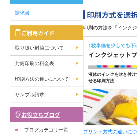
印刷方式を選
請求書
印刷の方法を「インクジ
ご利用ガイド
1枚単価を少しでも
下
取り扱い封筒について
インクジェット
封筒印刷の料金表
液体のインクを吹き付け
印刷方法の違いについて
せる印刷方法
サンプル請求
お役立ちブログ
ブログカテゴリ一覧
プリント方式の違いにつ