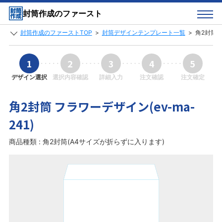
封筒作成のファースト
封筒作成のファーストTOP
>
封筒デザインテンプレート一覧
>
角2封筒 フ
1
2
3
4
5
デザイン選択
選択内容確認
詳細入力
注文確認
注文確定
角2封筒 フラワーデザイン(ev-ma-
241)
商品種類 : 角2封筒(A4サイズが折らずに入ります)